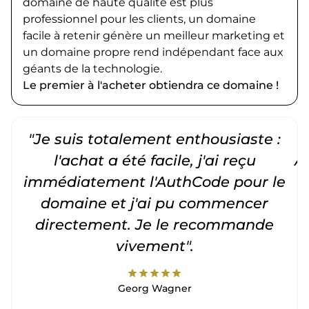
domaine de haute qualité est plus
professionnel pour les clients, un domaine
facile à retenir génère un meilleur marketing et
un domaine propre rend indépendant face aux
géants de la technologie.
Le premier à l'acheter obtiendra ce domaine !
"Je suis totalement enthousiaste :
"
l'achat a été facile, j'ai reçu
A
immédiatement l'AuthCode pour le
c
domaine et j'ai pu commencer
directement. Je le recommande
vivement".
star
star
star
star
star
Georg Wagner