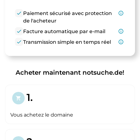
check
Paiement sécurisé avec protection
info_outline
de l'acheteur
check
Facture automatique par e-mail
info_outline
check
Transmission simple en temps réel
info_outline
Acheter maintenant notsuche.de!
1.
shopping_cart
Vous achetez le domaine